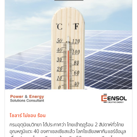
โซลาร์ ไม่ชอบ ร้อน
กรมอุตุนิยมวิทยา ได้ประกาศว่า ไทยเข้าฤดูร้อน 2 สัปดาห์ทั่วไทย
อุณหภูมิแตะ 40 องศาเซลเซียสแล้ว โลกโซเชียลพากันแชร์ข้อมูล